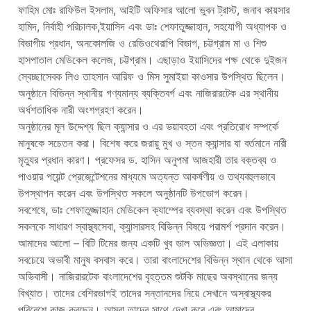
ফাহিম মোঃ রাফিউল ইসলাম, আইটি অফিসার আলো ভুবন ট্রাস্ট, জনাব কায়সার
হামিদ, নির্বাহী পরিচালক,ইয়াসিদ এবং ডাঃ শেফাতুজ্জাহান, সহযোগী অধ্যাপক ও
বিভাগীয় প্রধান, অনকোলজি ও রেডিওথেরাপি বিভাগ, চট্টগ্রাম মা ও শিশু
হাসপাতাল মেডিকেল কলেজ, চট্টগ্রাম। এছাড়াও ইয়াসিদের পক্ষ থেকে দুইজন
স্বেচ্ছাসেবক লিও তাহসান আরিফ ও মিস সুমাইয়া কাওসার উপস্থিত ছিলেন।
অনুষ্ঠানে বিভিন্ন স্থানীয় গণ্যমান্য ব্যক্তিবর্গ এবং নাজিরারটেক এর স্থানীয়
অর্ধশতাধিক নারী অংশগ্রহণ করেন।
অনুষ্ঠানের মূল উদ্দেশ্য ছিল ক্যান্সার ও এর ভয়াবহতা এবং প্রতিরোধ সম্পর্কে
মানুষকে সচেতন করা। বিশেষ করে জরায়ু মুখ ও স্তন ক্যান্সার যা বর্তমানে নারী
মৃত্যুর প্রধান কারণ। প্রফেসর ড. হাসিন অনুপমা আজহারী তার বক্তব্য ও
পাওয়ার পয়েন্ট প্রেজেন্টেশনের মাধ্যমে অত্যন্ত আকর্ষণীয় ও তথ্যবহুলভাবে
উপস্থাপন করেন এবং উপস্থিত সকলে অনুষ্ঠানটি উপভোগ করেন।
সবশেষে, ডাঃ শেফাতুজ্জাহান মেডিকেল ক্যাম্পের ব্যবস্থা করেন এবং উপস্থিত
সকলকে সাধারণ স্বাস্থ্যসেবা, ক্যান্সারসহ বিভিন্ন বিষয়ে পরামর্শ প্রদান করেন।
আমাদের আলো – বিটি টিমের জন্য একটি খুব ভাল অভিজ্ঞতা। এই এলাকায়
সবচেয়ে অভাবী মানুষ বসবাস করে। তারা বাংলাদেশের বিভিন্ন স্থান থেকে আসা
অভিবাসী। নাজিরারটেক বাংলাদেশের বৃহত্তম শুটকি মাছের অবস্থানের জন্য
বিখ্যাত। তাদের বেশিরভাগই তাদের সন্তানদের নিয়ে সেখানে অস্বাস্থ্যকর
পরিবেশে কাজ করছেন। আমরা তাদের সাথে দেখা করে এবং আমাদের