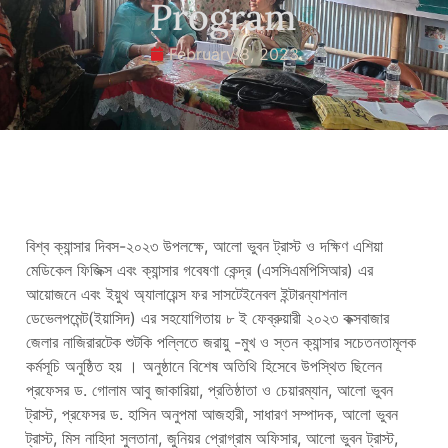
Program
February 8, 2023
বিশ্ব ক্যান্সার দিবস-২০২৩ উপলক্ষে, আলো ভুবন ট্রাস্ট ও দক্ষিণ এশিয়া
মেডিকেল ফিজিক্স এবং ক্যান্সার গবেষণা কেন্দ্র (এসসিএমপিসিআর) এর
আয়োজনে এবং ইয়ুথ অ্যালায়েন্স ফর সাসটেইনেবল ইন্টারন্যাশনাল
ডেভেলপমেন্ট(ইয়াসিদ) এর সহযোগিতায় ৮ ই ফেব্রুয়ারী ২০২৩ কক্সবাজার
জেলার নাজিরারটেক শুটকি পল্লিতে জরায়ু -মুখ ও স্তন ক্যান্সার সচেতনতামূলক
কর্মসূচি অনুষ্ঠিত হয় । অনুষ্ঠানে বিশেষ অতিথি হিসেবে উপস্থিত ছিলেন
প্রফেসর ড. গোলাম আবু জাকারিয়া, প্রতিষ্ঠাতা ও চেয়ারম্যান, আলো ভুবন
ট্রাস্ট, প্রফেসর ড. হাসিন অনুপমা আজহারী, সাধারণ সম্পাদক, আলো ভুবন
ট্রাস্ট, মিস নাহিদা সুলতানা, জুনিয়র প্রোগ্রাম অফিসার, আলো ভুবন ট্রাস্ট,